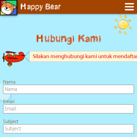
DAYCARE
Happy Bear
Visi & Misi Daycare
Keunggulan Happy Bear Daycare
Daily Routine
Hubungi Kami
STUDY CENTER
Laporan Tugas Kelas
Silakan menghubungi kami untuk mendaftar Ke
GALERI
KEMITRAAN
HUBUNGI KAMI
Nama
Email
Subject