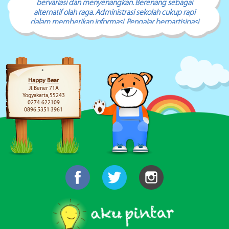
bervariasi dan menyenangkan. Berenang sebagai
alternatif olah raga. Administrasi sekolah cukup rapi
dalam memberikan informasi. Pengajar berpartisipasi
optimal dalam tumbuh kembang anak didik.
Happy Bear
Jl. Bener 71A
Yogyakarta, 55243
0274-622109
0896 5351 3961