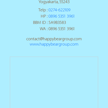
Yogyakarta, 55243
Telp
:
0274-622109
HP
:
0896 5351 3961
BBM ID
:
5A9B3583
WA
:
0896 5351 3961
contact
@
happybeargroup.com
www.happybeargroup.com